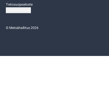
Tietosuojaseloste
Evästeasetukset
©
Metsähallitus 2026