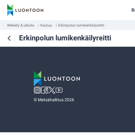
R
Retkeily & ulkoilu
Kainuu
Erkinpolun lumikenkäilyreitti
Erkinpolun lumikenkäilyreitti
©
Metsähallitus 2026