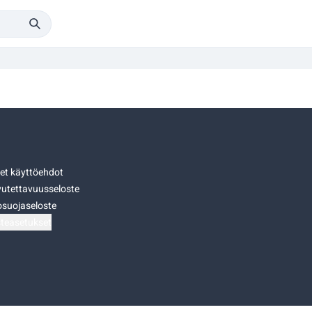
set käyttöehdot
utettavuusseloste
osuojaseloste
teasetukset