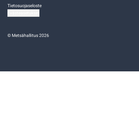
Tietosuojaseloste
Evästeasetukset
©
Metsähallitus 2026