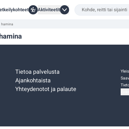
etkeilykohteet
Aktiviteetit
än hamina
n hamina
Tietoa palvelusta
Ylei
Saav
Ajankohtaista
Tiet
Yhteydenotot ja palaute
Eväs