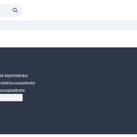
set käyttöehdot
utettavuusseloste
osuojaseloste
teasetukset