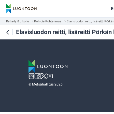
R
Retkeily & ulkoilu
Pohjois-Pohjanmaa
Elavisluodon reitti, lisäreitti Pörk
Elavisluodon reitti, lisäreitti Pörkä
©
Metsähallitus 2026