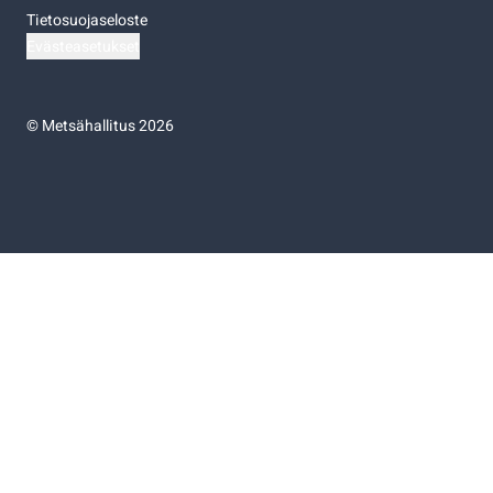
Tietosuojaseloste
Evästeasetukset
©
Metsähallitus 2026