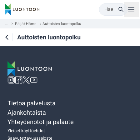
Hae
...
Päijät-Häme
Auttoisten luontopolku
Auttoisten luontopolku
Tietoa palvelusta
Ajankohtaista
Yhteydenotot ja palaute
Yleiset käyttöehdot
Saavutettavuusseloste