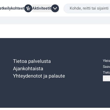
etkeilykohteet
Aktiviteetit
Tietoa palvelusta
Ylei
Saav
Ajankohtaista
Tiet
Yhteydenotot ja palaute
Eväs