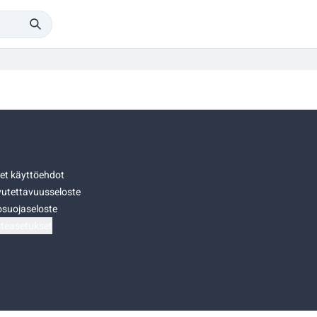
set käyttöehdot
utettavuusseloste
osuojaseloste
teasetukset