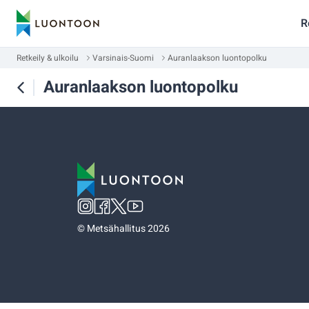
R
Retkeily & ulkoilu
Varsinais-Suomi
Auranlaakson luontopolku
Auranlaakson luontopolku
©
Metsähallitus 2026