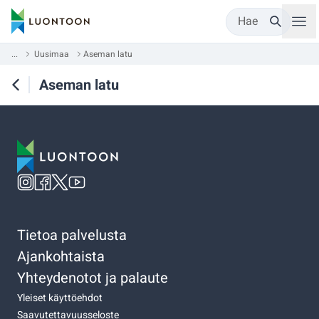
Hae
...
Uusimaa
Aseman latu
Aseman latu
Tietoa palvelusta
Ajankohtaista
Yhteydenotot ja palaute
Yleiset käyttöehdot
Saavutettavuusseloste