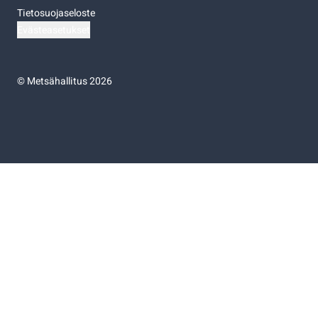
Tietosuojaseloste
Evästeasetukset
©
Metsähallitus 2026