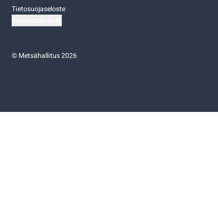
Tietosuojaseloste
Evästeasetukset
©
Metsähallitus 2026