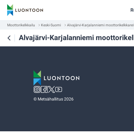
R
Moottorikelkkailu
Keski-Suomi
Alvajärvi-Karjalanniemi moottorikelkkareit
Alvajärvi-Karjalanniemi moottorikel
©
Metsähallitus 2026