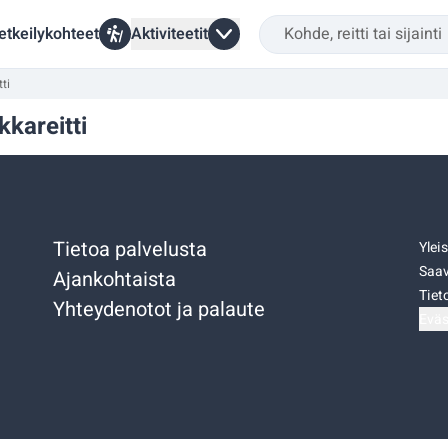
etkeilykohteet
Aktiviteetit
ti
kkareitti
Tietoa palvelusta
Ylei
Saav
Ajankohtaista
Tiet
Yhteydenotot ja palaute
Eväs