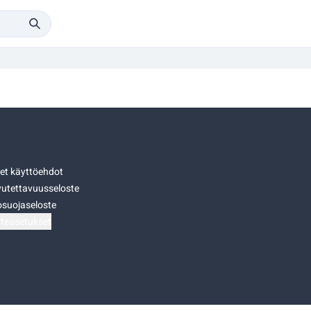
set käyttöehdot
utettavuusseloste
osuojaseloste
teasetukset