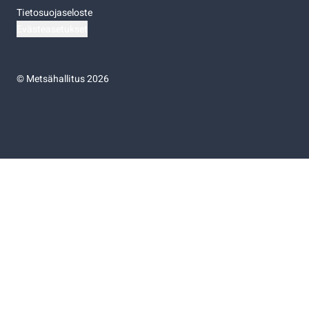
Tietosuojaseloste
Evästeasetukset
©
Metsähallitus 2026