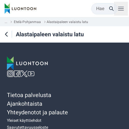
Hae
...
Etelä-Pohjanmaa
Alastaipaleen valaistu latu
Alastaipaleen valaistu latu
Tietoa palvelusta
Ajankohtaista
Yhteydenotot ja palaute
Yleiset käyttöehdot
Saavutettavuusseloste