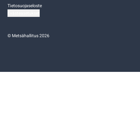
Tietosuojaseloste
Evästeasetukset
©
Metsähallitus 2026