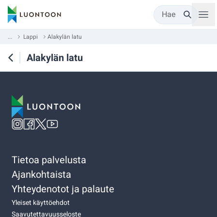
Hae
...
Lappi
Alakylän latu
Alakylän latu
Tietoa palvelusta
Ajankohtaista
Yhteydenotot ja palaute
Yleiset käyttöehdot
Saavutettavuusseloste