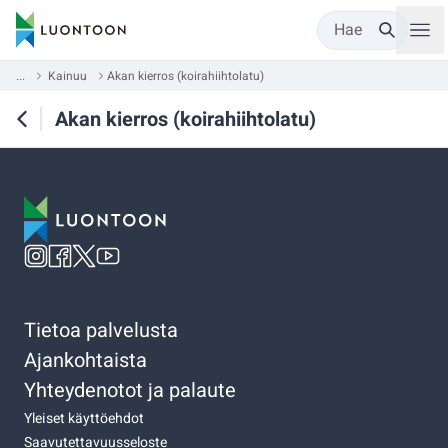
Hae
...
Kainuu
Akan kierros (koirahiihtolatu)
Akan kierros (koirahiihtolatu)
Tietoa palvelusta
Ajankohtaista
Yhteydenotot ja palaute
Yleiset käyttöehdot
Saavutettavuusseloste