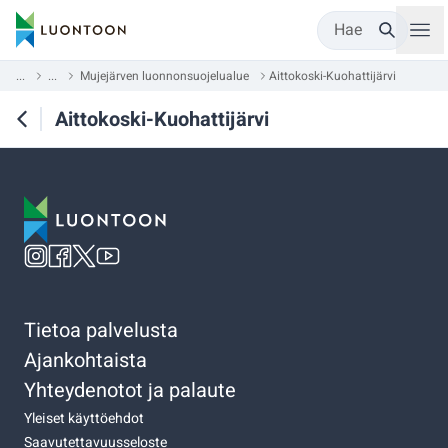
Hae
...
...
Mujejärven luonnonsuojelualue
Aittokoski-Kuohattijärvi
Aittokoski-Kuohattijärvi
Tietoa palvelusta
Ajankohtaista
Yhteydenotot ja palaute
Yleiset käyttöehdot
Saavutettavuusseloste