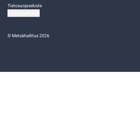
Tietosuojaseloste
Evästeasetukset
©
Metsähallitus 2026