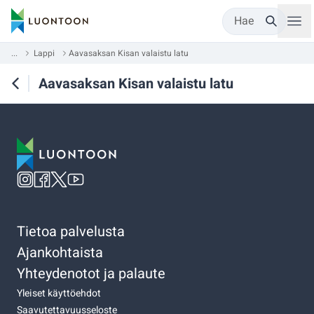
Hae
...
Lappi
Aavasaksan Kisan valaistu latu
Aavasaksan Kisan valaistu latu
Tietoa palvelusta
Ajankohtaista
Yhteydenotot ja palaute
Yleiset käyttöehdot
Saavutettavuusseloste