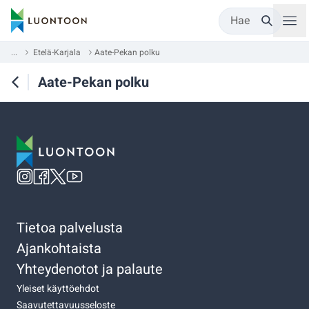
Hae
...
Etelä-Karjala
Aate-Pekan polku
Aate-Pekan polku
Tietoa palvelusta
Ajankohtaista
Yhteydenotot ja palaute
Yleiset käyttöehdot
Saavutettavuusseloste