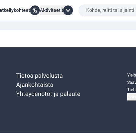
etkeilykohteet
Aktiviteetit
Tietoa palvelusta
Ylei
Saav
Ajankohtaista
Tiet
Yhteydenotot ja palaute
Eväs