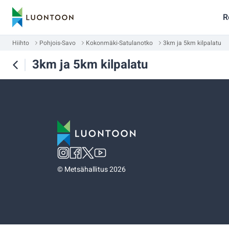
R
Hiihto
Pohjois-Savo
Kokonmäki-Satulanotko
3km ja 5km kilpalatu
3km ja 5km kilpalatu
©
Metsähallitus 2026