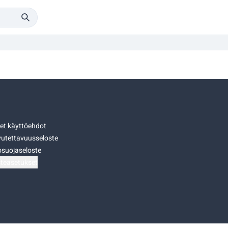
set käyttöehdot
utettavuusseloste
osuojaseloste
teasetukset