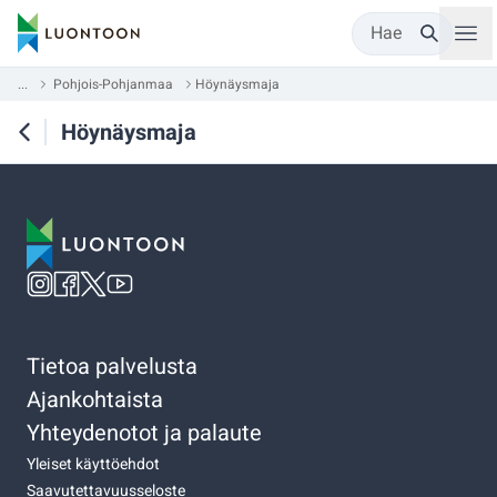
Hae
...
Pohjois-Pohjanmaa
Höynäysmaja
Höynäysmaja
Tietoa palvelusta
Ajankohtaista
Yhteydenotot ja palaute
Yleiset käyttöehdot
Saavutettavuusseloste