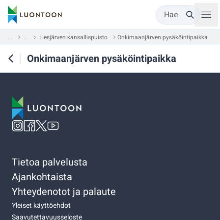
Hae
...
...
Liesjärven kansallispuisto
Onkimaanjärven pysäköintipaikka
Onkimaanjärven pysäköintipaikka
Tietoa palvelusta
Ajankohtaista
Yhteydenotot ja palaute
Yleiset käyttöehdot
Saavutettavuusseloste