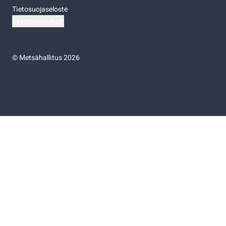
Tietosuojaseloste
Evästeasetukset
©
Metsähallitus 2026