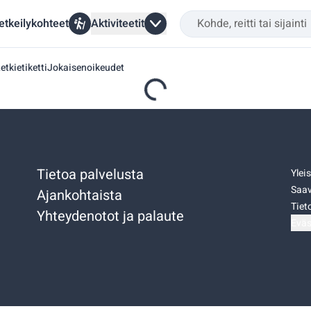
etkeilykohteet
Aktiviteetit
etkietiketti
Jokaisenoikeudet
Tietoa palvelusta
Ylei
Saav
Ajankohtaista
Tiet
Yhteydenotot ja palaute
Eväs