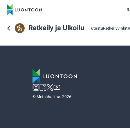
R
Retkeily ja Ulkoilu
Tutustu
Retkeilyvinkit
R
©
Metsähallitus 2026