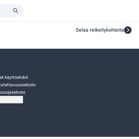
Selaa retkeilykohteita
set käyttöehdot
utettavuusseloste
osuojaseloste
teasetukset