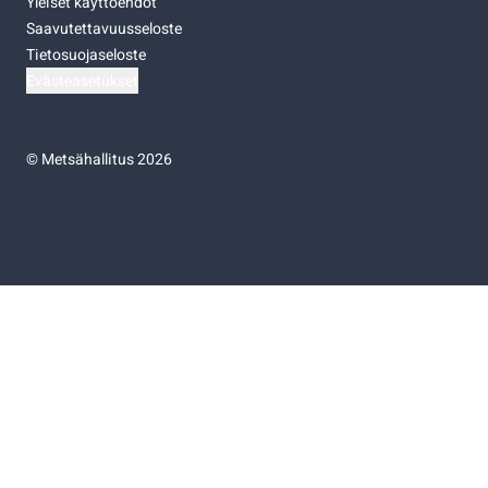
Yleiset käyttöehdot
Saavutettavuusseloste
Tietosuojaseloste
Evästeasetukset
©
Metsähallitus 2026