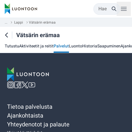
Hae
...
Lappi
Vätsärin erämaa
Vätsärin erämaa
Tutustu
Aktiviteetit ja reitit
Palvelut
Luonto
Historia
Saapuminen
Ajank
Tietoa palvelusta
Ajankohtaista
Yhteydenotot ja palaute