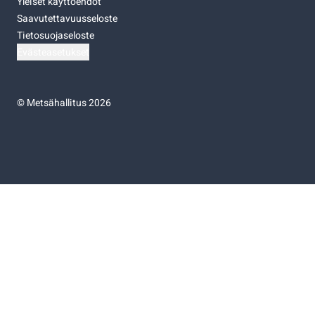
Yleiset käyttöehdot
Saavutettavuusseloste
Tietosuojaseloste
Evästeasetukset
©
Metsähallitus 2026