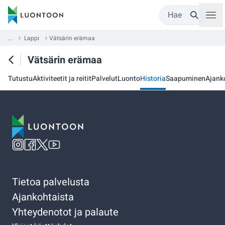
Hae
...
Lappi
Vätsärin erämaa
Vätsärin erämaa
Tutustu
Aktiviteetit ja reitit
Palvelut
Luonto
Historia
Saapuminen
Ajank
Tietoa palvelusta
Ajankohtaista
Yhteydenotot ja palaute