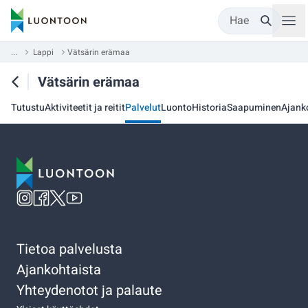
Hae
...
Lappi
Vätsärin erämaa
Vätsärin erämaa
Tutustu
Aktiviteetit ja reitit
Palvelut
Luonto
Historia
Saapuminen
Ajank
Tietoa palvelusta
Ajankohtaista
Yhteydenotot ja palaute