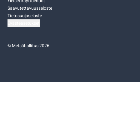
Yleiset käyttöehdot
Saavutettavuusseloste
Tietosuojaseloste
Evästeasetukset
©
Metsähallitus 2026