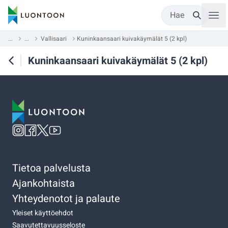
Hae
...
...
Vallisaari
Kuninkaansaari kuivakäymälät 5 (2 kpl)
Kuninkaansaari kuivakäymälät 5 (2 kpl)
Tietoa palvelusta
Ajankohtaista
Yhteydenotot ja palaute
Yleiset käyttöehdot
Saavutettavuusseloste