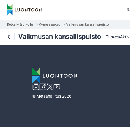
R
Retkeily & ulkoilu
Kymenlaakso
Valkmusan kansallispuisto
Valkmusan kansallispuisto
Tutustu
Aktivi
©
Metsähallitus 2026