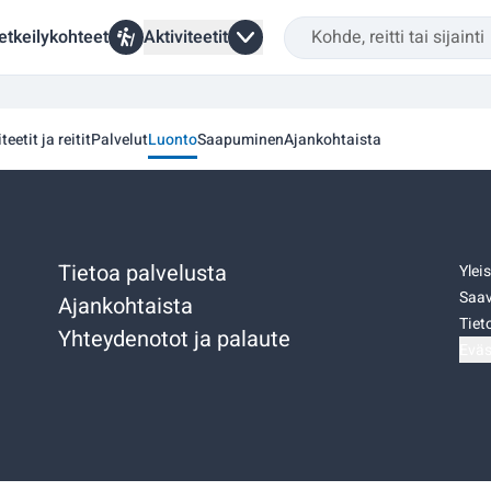
etkeilykohteet
Aktiviteetit
teetit ja reitit
Palvelut
Luonto
Saapuminen
Ajankohtaista
Tietoa palvelusta
Ylei
Saav
Ajankohtaista
Tiet
Yhteydenotot ja palaute
Eväs