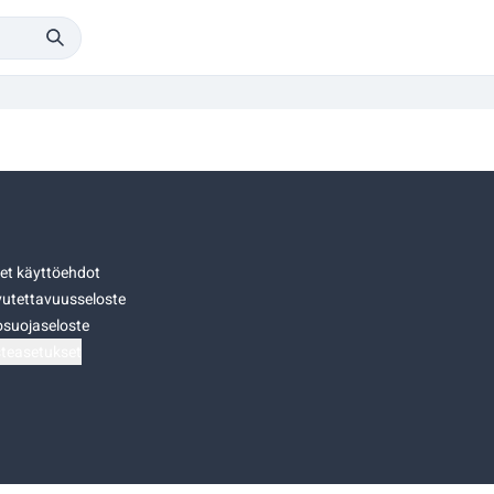
set käyttöehdot
utettavuusseloste
osuojaseloste
teasetukset