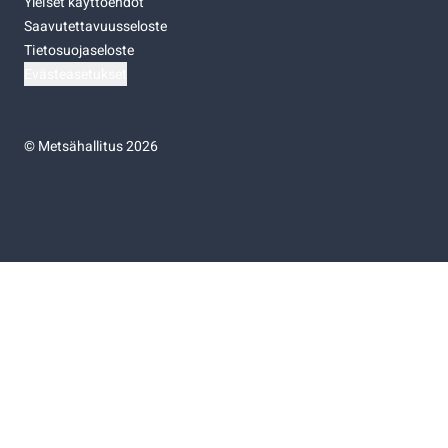
Yleiset käyttöehdot
Saavutettavuusseloste
Tietosuojaseloste
Evästeasetukset
©
Metsähallitus 2026