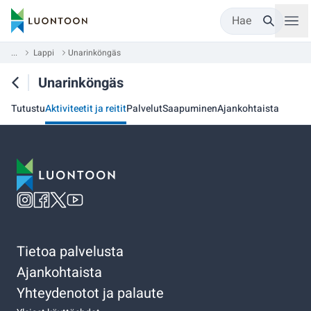
Hae
...
Lappi
Unarinköngäs
Unarinköngäs
Tutustu
Aktiviteetit ja reitit
Palvelut
Saapuminen
Ajankohtaista
Tietoa palvelusta
Ajankohtaista
Yhteydenotot ja palaute