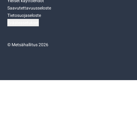
Yleiset käyttöehdot
Saavutettavuusseloste
Tietosuojaseloste
Evästeasetukset
©
Metsähallitus 2026