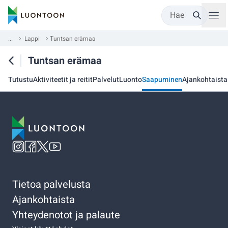
Hae
...
Lappi
Tuntsan erämaa
Tuntsan erämaa
Tutustu
Aktiviteetit ja reitit
Palvelut
Luonto
Saapuminen
Ajankohtaista
Tietoa palvelusta
Ajankohtaista
Yhteydenotot ja palaute