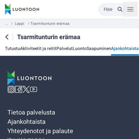
Hae
...
Lappi
Tsarmitunturin erämaa
Tsarmitunturin erämaa
Tutustu
Aktiviteetit ja reitit
Palvelut
Luonto
Saapuminen
Ajankohtaista
Tietoa palvelusta
Ajankohtaista
Yhteydenotot ja palaute