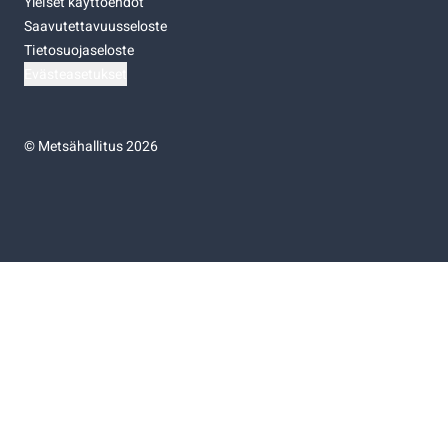
Yleiset käyttöehdot
Saavutettavuusseloste
Tietosuojaseloste
Evästeasetukset
©
Metsähallitus 2026