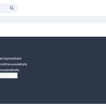
set käyttöehdot
utettavuusseloste
osuojaseloste
teasetukset