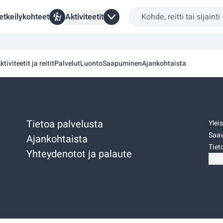
etkeilykohteet
Aktiviteetit
ktiviteetit ja reitit
Palvelut
Luonto
Saapuminen
Ajankohtaista
Tietoa palvelusta
Ylei
Saav
Ajankohtaista
Tiet
Yhteydenotot ja palaute
Eväs