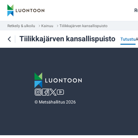
R
Retkeily & ulkoilu
Kainuu
Tiilikkajärven kansallispuisto
Tiilikkajärven kansallispuisto
Tutustu
A
©
Metsähallitus 2026