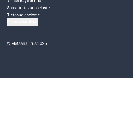
Yleiset käyttöehdot
Saavutettavuusseloste
Tietosuojaseloste
Evästeasetukset
©
Metsähallitus 2026