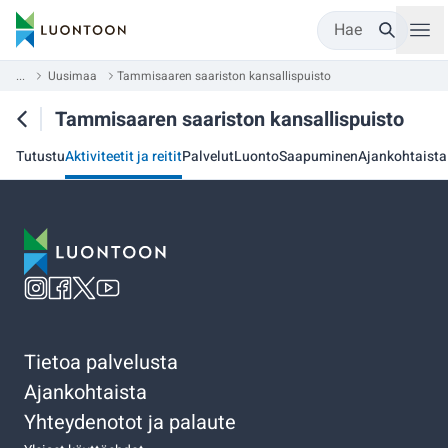
Hae
...
Uusimaa
Tammisaaren saariston kansallispuisto
Tammisaaren saariston kansallispuisto
Tutustu
Aktiviteetit ja reitit
Palvelut
Luonto
Saapuminen
Ajankohtaista
Tietoa palvelusta
Ajankohtaista
Yhteydenotot ja palaute