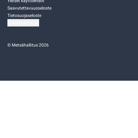
Yleiset käyttöehdot
Saavutettavuusseloste
Tietosuojaseloste
Evästeasetukset
©
Metsähallitus 2026