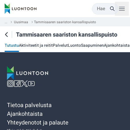
Hae
...
Uusimaa
Tammisaaren saariston kansallispuisto
Tammisaaren saariston kansallispuisto
Tutustu
Aktiviteetit ja reitit
Palvelut
Luonto
Saapuminen
Ajankohtaista
Tietoa palvelusta
Ajankohtaista
Yhteydenotot ja palaute