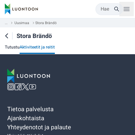
Hae
...
Uusimaa
Stora Brändö
Stora Brändö
Tutustu
Aktiviteetit ja reitit
Tietoa palvelusta
Ajankohtaista
Yhteydenotot ja palaute