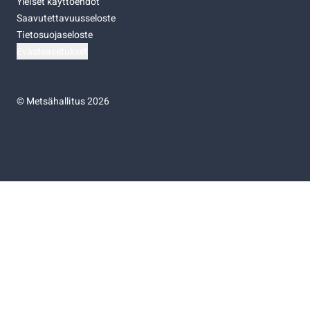
Yleiset käyttöehdot
Saavutettavuusseloste
Tietosuojaseloste
Evästeasetukset
©
Metsähallitus 2026