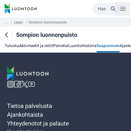
Hae
...
Lappi
Sompion luonnonpuisto
Sompion luonnonpuisto
Tutustu
Aktiviteetit ja reitit
Palvelut
Luonto
Historia
Saapuminen
Ajank
Tietoa palvelusta
Ajankohtaista
Yhteydenotot ja palaute