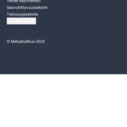
Yleiset käyttöehdot
Saavutettavuusseloste
Tietosuojaseloste
Evästeasetukset
©
Metsähallitus 2026