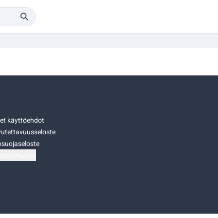
set käyttöehdot
utettavuusseloste
osuojaseloste
teasetukset