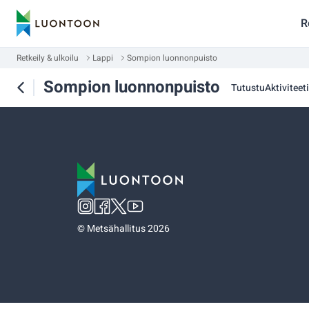
R
Retkeily & ulkoilu
Lappi
Sompion luonnonpuisto
Sompion luonnonpuisto
Tutustu
Aktiviteetit
©
Metsähallitus 2026