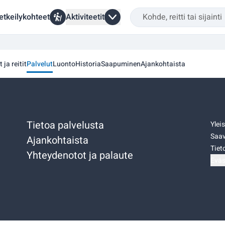
etkeilykohteet
Aktiviteetit
 ja reitit
Palvelut
Luonto
Historia
Saapuminen
Ajankohtaista
Tietoa palvelusta
Ylei
Saav
Ajankohtaista
Tiet
Yhteydenotot ja palaute
Eväs