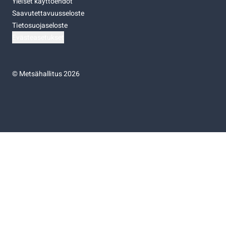
Yleiset käyttöehdot
Saavutettavuusseloste
Tietosuojaseloste
Evästeasetukset
©
Metsähallitus 2026