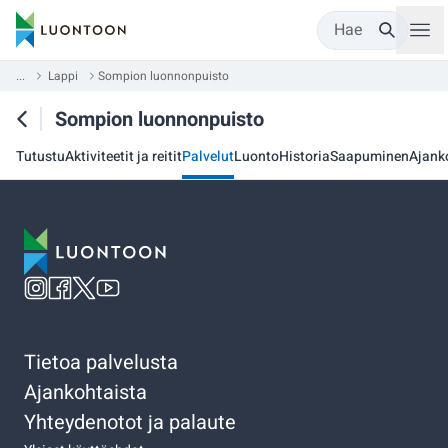
Hae
...
Lappi
Sompion luonnonpuisto
Sompion luonnonpuisto
Tutustu
Aktiviteetit ja reitit
Palvelut
Luonto
Historia
Saapuminen
Ajank
Tietoa palvelusta
Ajankohtaista
Yhteydenotot ja palaute