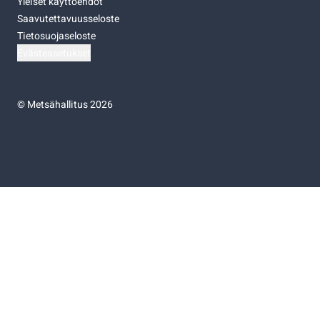
Yleiset käyttöehdot
Saavutettavuusseloste
Tietosuojaseloste
Evästeasetukset
©
Metsähallitus 2026