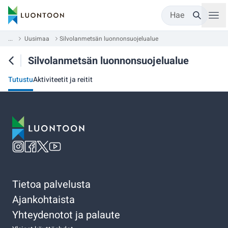
Hae
...
Uusimaa
Silvolanmetsän luonnonsuojelualue
Silvolanmetsän luonnonsuojelualue
Tutustu
Aktiviteetit ja reitit
Tietoa palvelusta
Ajankohtaista
Yhteydenotot ja palaute