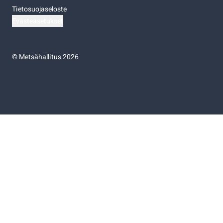
Tietosuojaseloste
Evästeasetukset
©
Metsähallitus 2026