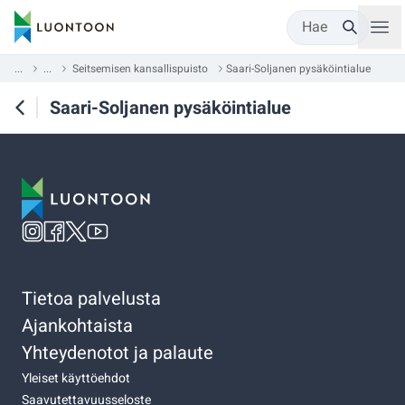
Hae
...
...
Seitsemisen kansallispuisto
Saari-Soljanen pysäköintialue
Saari-Soljanen pysäköintialue
Tietoa palvelusta
Ajankohtaista
Yhteydenotot ja palaute
Yleiset käyttöehdot
Saavutettavuusseloste