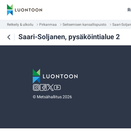
R
Retkeily & ulkoilu
Pirkanmaa
Seitsemisen kansallispuisto
Saari-Solja
Saari-Soljanen, pysäköintialue 2
©
Metsähallitus 2026