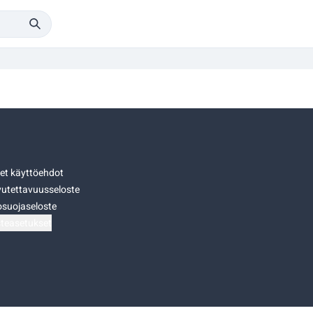
set käyttöehdot
utettavuusseloste
osuojaseloste
teasetukset