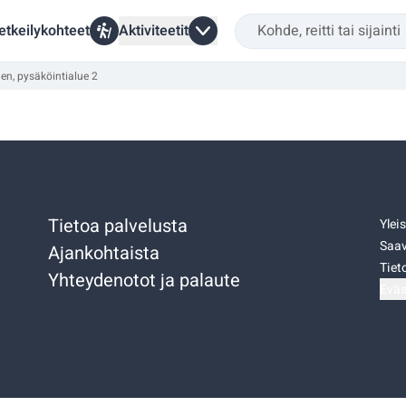
etkeilykohteet
Aktiviteetit
nen, pysäköintialue 2
Tietoa palvelusta
Ylei
Saav
Ajankohtaista
Tiet
Yhteydenotot ja palaute
Eväs