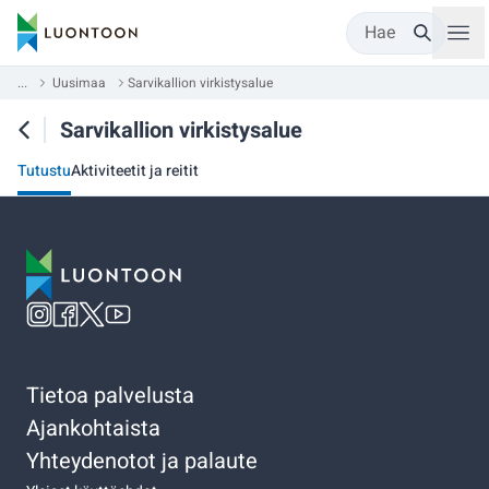
Hae
...
Uusimaa
Sarvikallion virkistysalue
Sarvikallion virkistysalue
Tutustu
Aktiviteetit ja reitit
Tietoa palvelusta
Ajankohtaista
Yhteydenotot ja palaute