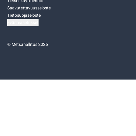
Yleiset käyttöehdot
Saavutettavuusseloste
Tietosuojaseloste
Evästeasetukset
©
Metsähallitus 2026