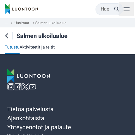
Hae
...
Uusimaa
Salmen ulkoilualue
Salmen ulkoilualue
Tutustu
Aktiviteetit ja reitit
Tietoa palvelusta
Ajankohtaista
Yhteydenotot ja palaute