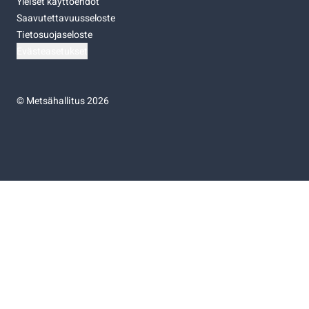
Yleiset käyttöehdot
Saavutettavuusseloste
Tietosuojaseloste
Evästeasetukset
©
Metsähallitus 2026