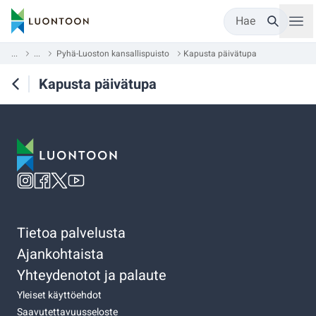
Hae
...
...
Pyhä-Luoston kansallispuisto
Kapusta päivätupa
Kapusta päivätupa
Tietoa palvelusta
Ajankohtaista
Yhteydenotot ja palaute
Yleiset käyttöehdot
Saavutettavuusseloste