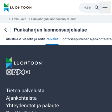
Hae
...
Etelä-Savo
Punkaharjun luonnonsuojelualue
Punkaharjun luonnonsuojelualue
Tutustu
Aktiviteetit ja reitit
Palvelut
Luonto
Saapuminen
Ajankohtaista
Tietoa palvelusta
Ajankohtaista
Yhteydenotot ja palaute