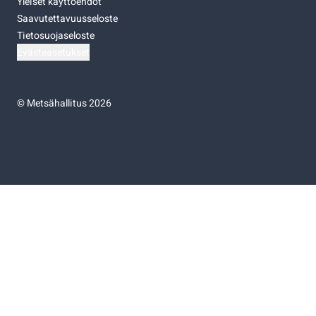
Yleiset käyttöehdot
Saavutettavuusseloste
Tietosuojaseloste
Evästeasetukset
©
Metsähallitus 2026