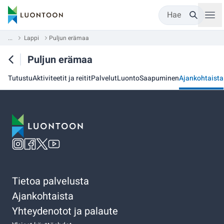
Hae
...
Lappi
Puljun erämaa
Puljun erämaa
Tutustu
Aktiviteetit ja reitit
Palvelut
Luonto
Saapuminen
Ajankohtaista
Tietoa palvelusta
Ajankohtaista
Yhteydenotot ja palaute