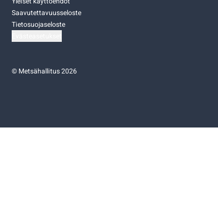
Yleiset käyttöehdot
Saavutettavuusseloste
Tietosuojaseloste
Evästeasetukset
©
Metsähallitus 2026