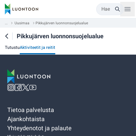
Hae
...
Uusimaa
Pikkujärven luonnonsuojelualue
Pikkujärven luonnonsuojelualue
Tutustu
Aktiviteetit ja reitit
Tietoa palvelusta
Ajankohtaista
Yhteydenotot ja palaute