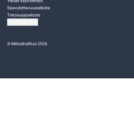
Yleiset käyttöehdot
Saavutettavuusseloste
Tietosuojaseloste
Evästeasetukset
©
Metsähallitus 2026