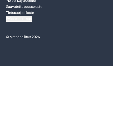
Yleiset käyttöehdot
Saavutettavuusseloste
Tietosuojaseloste
Evästeasetukset
©
Metsähallitus 2026