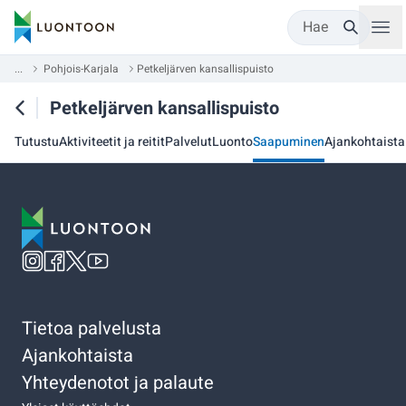
Hae
...
Pohjois-Karjala
Petkeljärven kansallispuisto
Petkeljärven kansallispuisto
Tutustu
Aktiviteetit ja reitit
Palvelut
Luonto
Saapuminen
Ajankohtaista
Tietoa palvelusta
Ajankohtaista
Yhteydenotot ja palaute