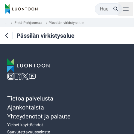
Hae
...
Etelä-Pohjanmaa
Pässilän virkistysalue
Pässilän virkistysalue
Tietoa palvelusta
Ajankohtaista
Yhteydenotot ja palaute
Yleiset käyttöehdot
Saavutettavuusseloste