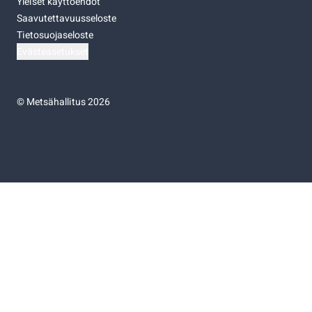
Yleiset käyttöehdot
Saavutettavuusseloste
Tietosuojaseloste
Evästeasetukset
©
Metsähallitus 2026