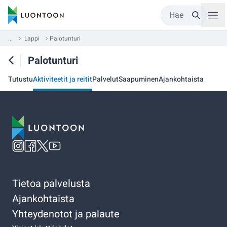
Hae
...
Lappi
Palotunturi
Palotunturi
Tutustu
Aktiviteetit ja reitit
Palvelut
Saapuminen
Ajankohtaista
Tietoa palvelusta
Ajankohtaista
Yhteydenotot ja palaute