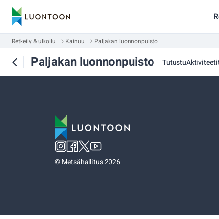
R
Retkeily & ulkoilu
Kainuu
Paljakan luonnonpuisto
Paljakan luonnonpuisto
Tutustu
Aktiviteetit
©
Metsähallitus 2026