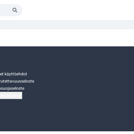
set käyttöehdot
utettavuusseloste
osuojaseloste
teasetukset