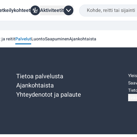
etkeilykohteet
Aktiviteetit
 ja reitit
Palvelut
Luonto
Saapuminen
Ajankohtaista
Tietoa palvelusta
Ylei
Saav
Ajankohtaista
Tiet
Yhteydenotot ja palaute
Eväs